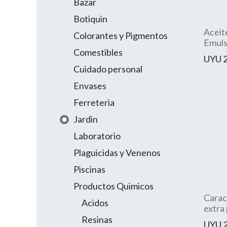
Bazar
Botiquin
Aceit
Colorantes y Pigmentos
Emuls
Comestibles
UYU
Cuidado personal
Envases
Ferreteria
Jardin
Laboratorio
Plaguicidas y Venenos
Piscinas
Productos Quimicos
Carac
Acidos
extra
Resinas
UYU