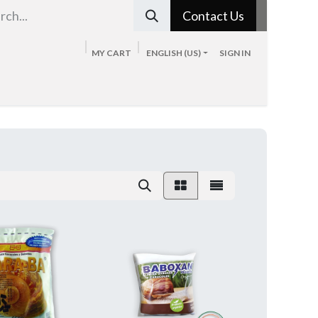
Contact Us
MY CART
ENGLISH (US)
SIGN IN
Tienda
Sobre nosotros
Blog
Contacto