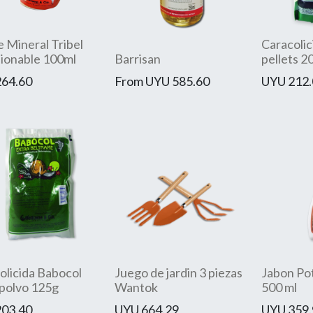
e Mineral Tribel
Caracolic
ionable 100ml
Barrisan
pellets 2
264.60
From
UYU
585.60
UYU
212.
olicida Babocol
Juego de jardin 3 piezas
Jabon Pot
 polvo 125g
Wantok
500 ml
203.40
UYU
664.29
UYU
359.