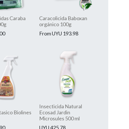
idas Caraba
Caracolicida Baboxan
00g
orgánico 100g
00
From
UYU
193.98
Insecticida Natural
asico Biolines
Ecosad Jardin
Microsules 500 ml
90
UYU
425.78