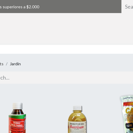
s superiores a $2.000
Home
ts
Jardin