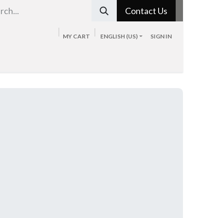
Contact Us
MY CART
ENGLISH (US)
SIGN IN
Tienda
Sobre nosotros
Blog
Contacto