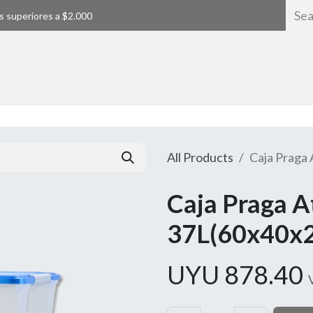
s superiores a $2.000
Home
All Products
Caja Praga
Caja Praga 
37L(60x40x2
UYU
878.40