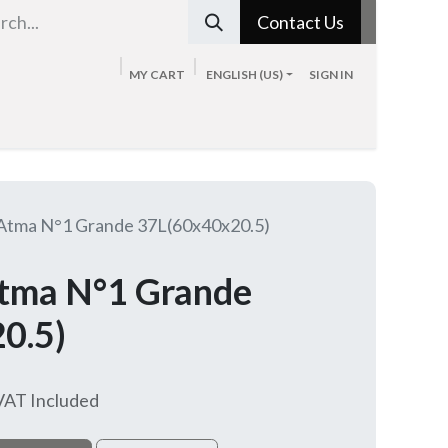
Contact Us
MY CART
ENGLISH (US)
SIGN IN
Tienda
Sobre nosotros
Blog
Contacto
 Atma N°1 Grande 37L(60x40x20.5)
Atma N°1 Grande
0.5)
VAT Included