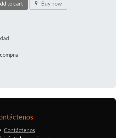
dd to cart
Buy now
idad
e compra
ontáctenos
Contáctenos