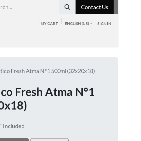
Contact Us
MY CART
ENGLISH (US)
SIGN IN
Tienda
Sobre nosotros
Blog
Contacto
tico Fresh Atma N°1 500ml (32x20x18)
ico Fresh Atma N°1
0x18)
 Included