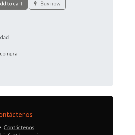
dd to cart
Buy now
idad
e compra
ontáctenos
Contáctenos