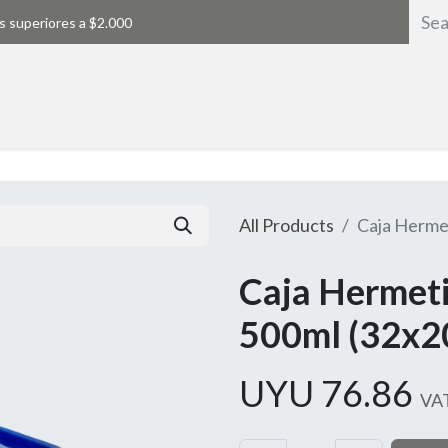
s superiores a $2.000
Home
All Products
Caja Herme
Caja Hermet
500ml (32x2
UYU
76.86
VAT