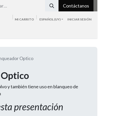
Contáctanos
MI CARRITO
ESPAÑOL (UY)
INICIAR SESIÓN
Tienda
Sobre nosotros
Blog
Contacto
nqueador Optico
 Optico
lvo y también tiene uso en blanqueo de
n
esta presentación