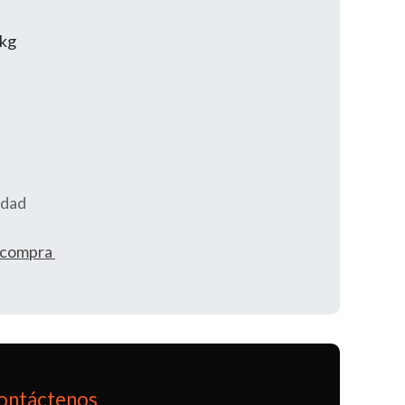
kg
idad
e compra
ontáctenos