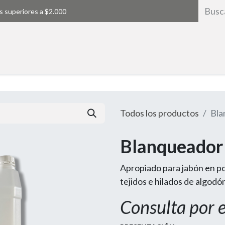
s superiores a $2.000
Inicio
Todos los productos
Bla
Blanqueador
Apropiado para jabón en po
tejidos e hilados de algodó
Consulta por 