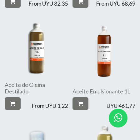
From
UYU
82,35
From
UYU
68,69
Aceite de Oleina
Destilado
Aceite Emulsionante 1L
From
UYU
1,22
UYU
461,77