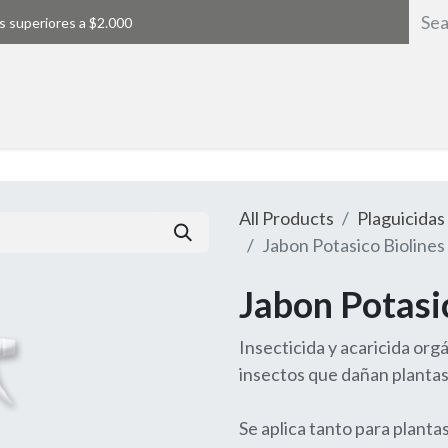
s superiores a $2.000
Home
All Products
Plaguicidas
Jabon Potasico Biolines
Jabon Potasi
Insecticida y acaricida or
insectos que dañan plantas 
Se aplica tanto para plantas