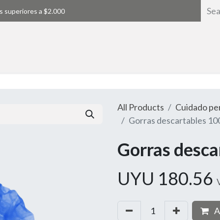
s superiores a $2.000
Home
All Products
Cuidado pe
Gorras descartables 10
Gorras desca
UYU
180.56
A