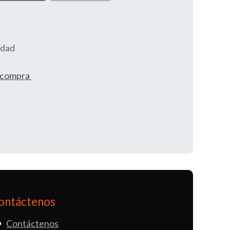
idad
e compra
ontáctenos
Contáctenos