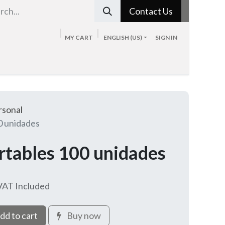
Contact Us
MY CART
ENGLISH (US)
SIGN IN
Tienda
Sobre nosotros
Blog
Contacto
rsonal
0 unidades
rtables 100 unidades
VAT Included
dd to cart
Buy now