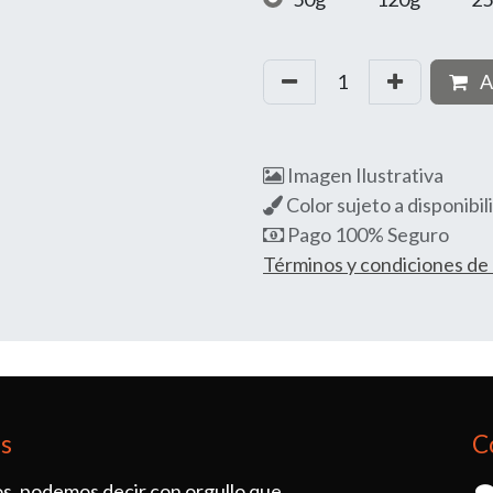
A
Imagen Ilustrativa
Color sujeto a disponibil
Pago 100% Seguro
Términos y condiciones d
os
C
s, podemos decir con orgullo que