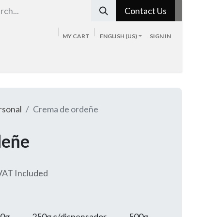
Contact Us
MY CART
ENGLISH (US)
SIGN IN
Tienda
Sobre nosotros
Blog
Contacto
rsonal
Crema de ordeñe
deñe
VAT Included
0g
250g c/dispensador
500g