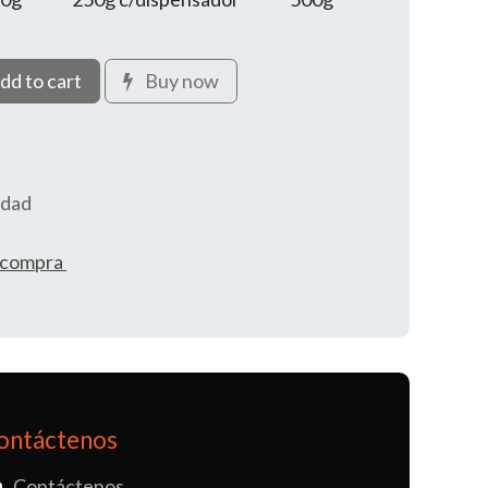
dd to cart
Buy now
idad
e compra
ontáctenos
Contáctenos