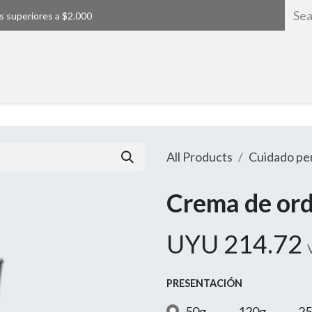
s superiores a $2.000
Home
All Products
Cuidado pe
Crema de or
UYU
214.72
PRESENTACIÓN
50g
120g
25