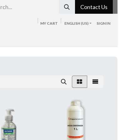
Contact Us
MY CART
ENGLISH (US)
SIGN IN
Tienda
Sobre nosotros
Blog
Contacto