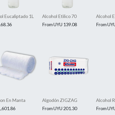
ol Eucaliptado 1L
Alcohol Etilico 70
Alcohol E
168.36
From
UYU
139.08
From
UY
on En Manta
Algodón ZIGZAG
Alcohol R
1,601.86
From
UYU
201.30
From
UY