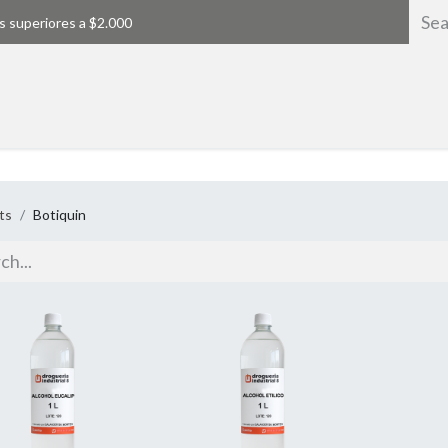
s superiores a $2.000
Home
ts
Botiquin