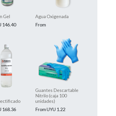
n Gel
Agua Oxigenada
U
146.40
From
Guantes Descartable
Nitrilo (caja 100
ectificado
unidades)
U
168.36
From
UYU
1.22