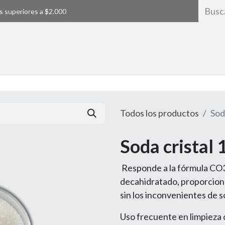
s superiores a $2.000
Inicio
Todos los productos
Sod
Soda cristal 
Responde a la fórmula CO
decahidratado, proporciona
sin los inconvenientes de s
Uso frecuente en limpieza d