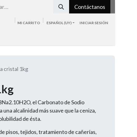
Contáctanos
MI CARRITO
ESPAÑOL (UY)
INICIAR SESIÓN
Tienda
Sobre nosotros
Blog
Contacto
a cristal 1kg
1kg
3Na2.10H2O, el Carbonato de Sodio
 una alcalinidad más suave que la ceniza,
olubilidad de ésta.
e pisos, tejidos, tratamiento de cañerías,