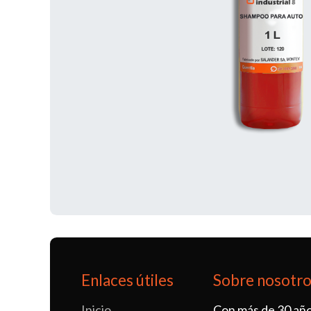
Enlaces útiles
Sobre nosotr
Inicio
Con más de 30 año