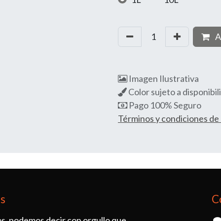
A
Imagen Ilustrativa
Color sujeto a disponibil
Pago 100% Seguro
Términos y condiciones d
os
C
s, podemos decir con orgullo que