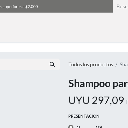
s superiores a $2.000
Inicio
Todos los productos
Sha
Shampoo par
UYU
297,09
PRESENTACIÓN
1L
10L