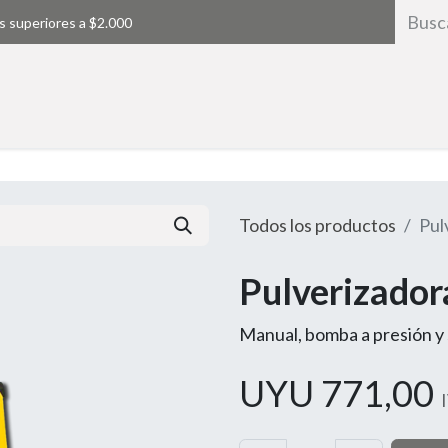
s superiores a $2.000
Inicio
Todos los productos
Pul
Pulverizador
Manual, bomba a presión y 
UYU
771,00