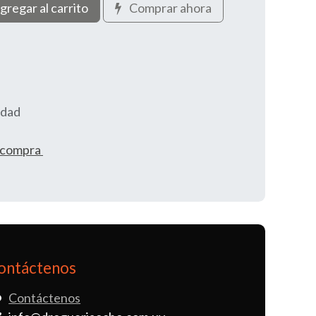
gregar al carrito
Comprar ahora
idad
e compra
ontáctenos
Contáctenos