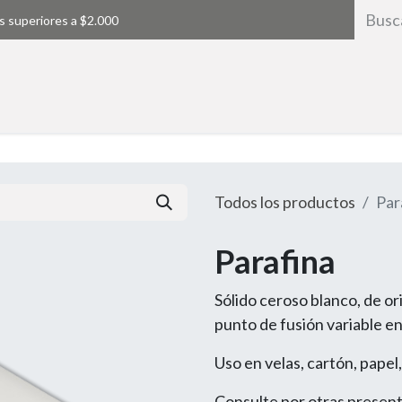
s superiores a $2.000
Inicio
Todos los productos
Par
Parafina
Sólido ceroso blanco, de or
punto de fusión variable e
Uso en velas, cartón, papel,
Consulte por otras presen