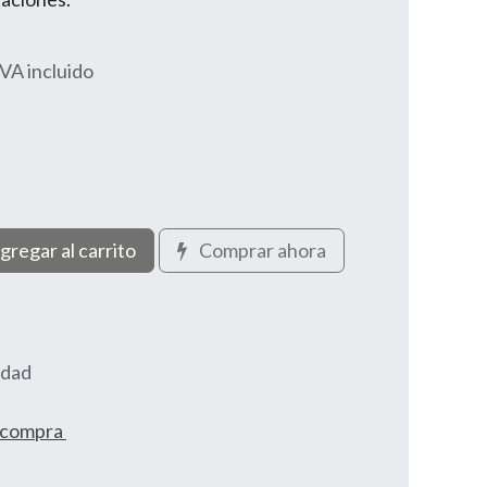
IVA incluido
gregar al carrito
Comprar ahora
idad
e compra