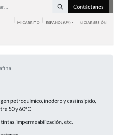
Contáctanos
MI CARRITO
ESPAÑOL (UY)
INICIAR SESIÓN
Tienda
Sobre nosotros
Blog
Contacto
afina
igen petroquímico, inodoro y casi insípido,
ntre 50 y 60°C
 tintas, impermeabilización, etc.
taciones.