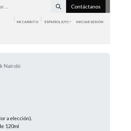
Contáctanos
MI CARRITO
ESPAÑOL (UY)
INICIAR SESIÓN
Tienda
Sobre nosotros
Blog
Contacto
k Nairobi
lor a elección).
 de 120ml