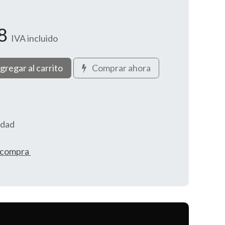
8
IVA incluido
gregar al carrito
Comprar ahora
idad
e compra