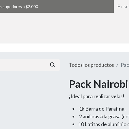
s superiores a $2.000
Inicio
Todos los productos
Pac
Pack Nairobi
¡Ideal para realizar velas!
1k Barra de Parafina.
2 anilinas a la grasa (co
10 Latitas de aluminio