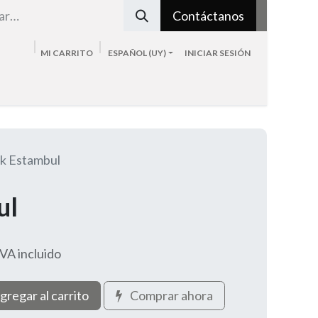
Contáctanos
MI CARRITO
ESPAÑOL (UY)
INICIAR SESIÓN
Tienda
Sobre nosotros
Blog
Contacto
k Estambul
ul
IVA incluido
gregar al carrito
Comprar ahora