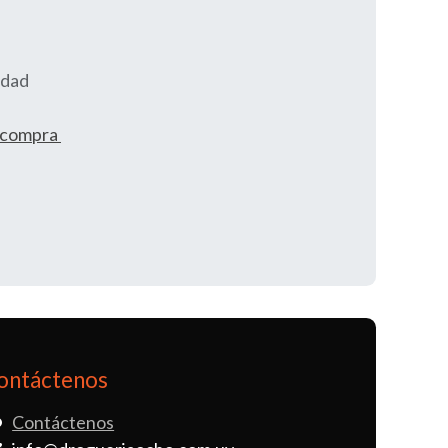
idad
e compra
ontáctenos
Contáctenos