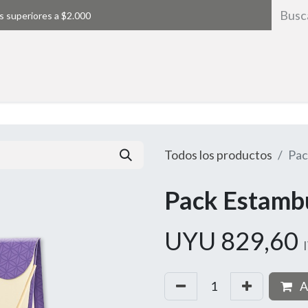
s superiores a $2.000
Inicio
Todos los productos
Pac
Pack Estamb
UYU
829,60
A