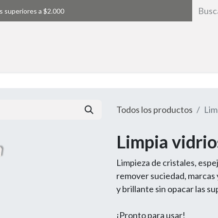
s superiores a $2.000
Inicio
Todos los productos
Limp
Limpia vidrio
Limpieza de cristales, espe
remover suciedad, marcas y
y brillante sin opacar las su
¡Pronto para usar!