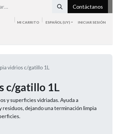
Contáctanos
MI CARRITO
ESPAÑOL (UY)
INICIAR SESIÓN
Tienda
Sobre nosotros
Blog
Contacto
ia vidrios c/gatillo 1L
s c/gatillo 1L
jos y superficies vidriadas. Ayuda a
 residuos, dejando una terminación limpia
perficies.