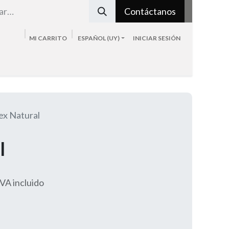
Contáctanos
MI CARRITO
ESPAÑOL (UY)
INICIAR SESIÓN
Tienda
Sobre nosotros
Blog
Contacto
ex Natural
l
IVA incluido