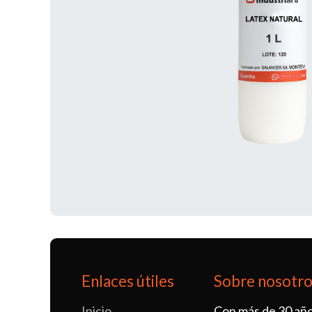
Enlaces útiles
Sobre nosotr
Inicio
Con más de 30 año