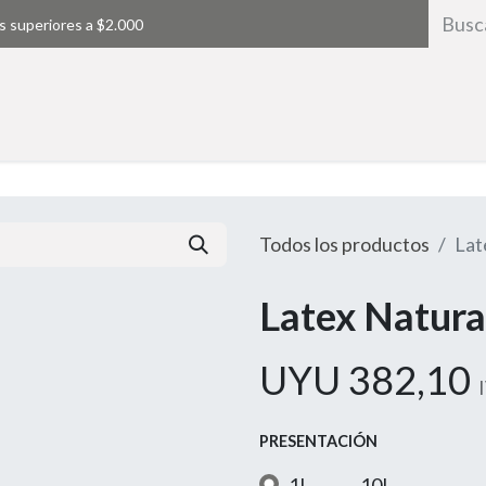
s superiores a $2.000
Inicio
Todos los productos
Lat
Latex Natura
UYU
382,10
PRESENTACIÓN
1L
10L