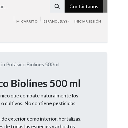
Contáctanos
MI CARRITO
ESPAÑOL (UY)
INICIAR SESIÓN
Tienda
Sobre nosotros
Blog
Contacto
ón Potásico Biolines 500 ml
co Biolines 500 ml
gánico que combate naturalmente los
o cultivos. No contiene pesticidas.
 de exterior como interior, hortalizas,
es de todas las especies y arbustos.