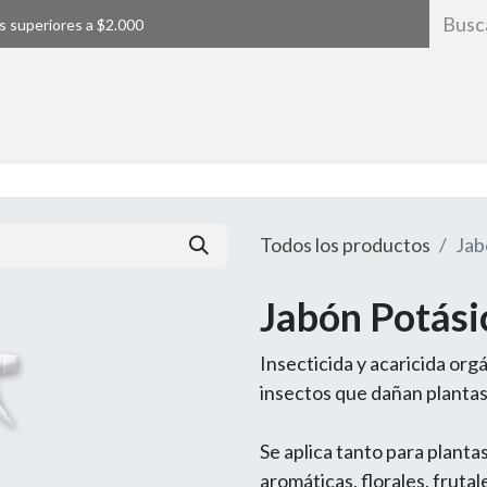
s superiores a $2.000
Inicio
Todos los productos
Jab
Jabón Potási
Insecticida y acaricida or
insectos que dañan plantas 
Se aplica tanto para plantas
aromáticas, florales, frutal