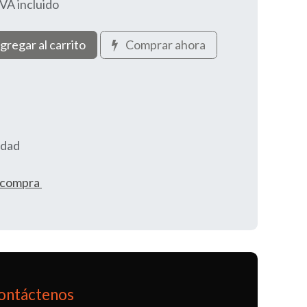
IVA incluido
gregar al carrito
Comprar ahora
idad
e compra
ontáctenos