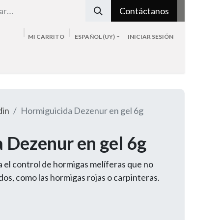
Contáctanos
MI CARRITO
ESPAÑOL (UY)
INICIAR SESIÓN
Tienda
Sobre nosotros
Blog
Contacto
din
Hormiguicida Dezenur en gel 6g
 Dezenur en gel 6g
a el control de hormigas melíferas que no
os, como las hormigas rojas o carpinteras.