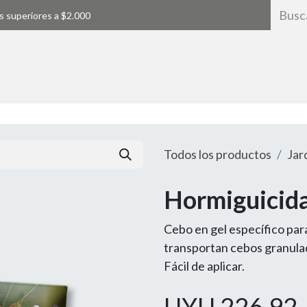
s superiores a $2.000
Inicio
Todos los productos
Jar
Hormiguicida
Cebo en gel específico par
transportan cebos granulad
Fácil de aplicar.
UYU
226,92