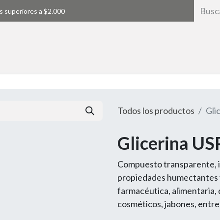
s superiores a $2.000
Inicio
Todos los productos
Gli
Glicerina US
Compuesto transparente, i
propiedades humectantes y 
farmacéutica, alimentaria, q
cosméticos, jabones, entre