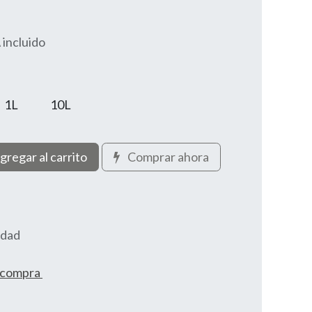
 incluido
1L
10L
gregar al carrito
Comprar ahora
idad
e compra