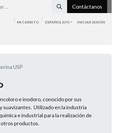
Contáctanos
MI CARRITO
ESPAÑOL (UY)
INICIAR SESIÓN
Tienda
Sobre nosotros
Blog
Contacto
cerina USP
P
ncoloro e inodoro, conocido por sus
suavizantes. Utilizado en la industria
uímica e industrial para la realización de
 otros productos.