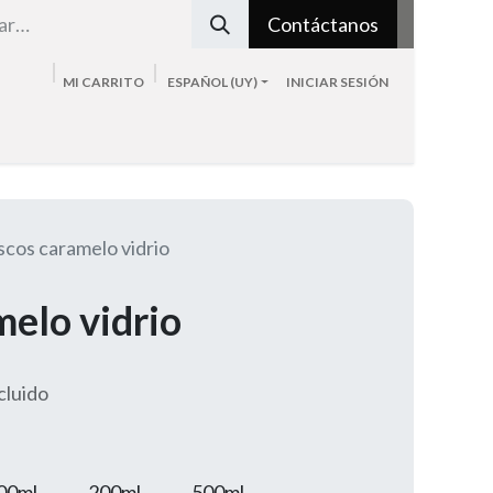
Contáctanos
MI CARRITO
ESPAÑOL (UY)
INICIAR SESIÓN
Tienda
Sobre nosotros
Blog
Contacto
scos caramelo vidrio
melo vidrio
cluido
00ml
200ml
500ml