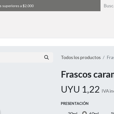
s superiores a $2.000
Inicio
Todos los productos
Fra
Frascos cara
UYU
1,22
IVA in
PRESENTACIÓN
30ml
60ml
1