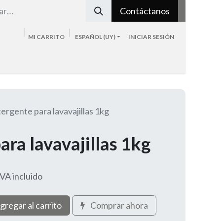
Contáctanos
MI CARRITO
ESPAÑOL (UY)
INICIAR SESIÓN
Tienda
Sobre nosotros
Blog
Contacto
ergente para lavavajillas 1kg
ra lavavajillas 1kg
IVA incluido
gregar al carrito
Comprar ahora