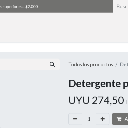
s superiores a $2.000
Inicio
Todos los productos
Det
Detergente pa
UYU
274,50
A