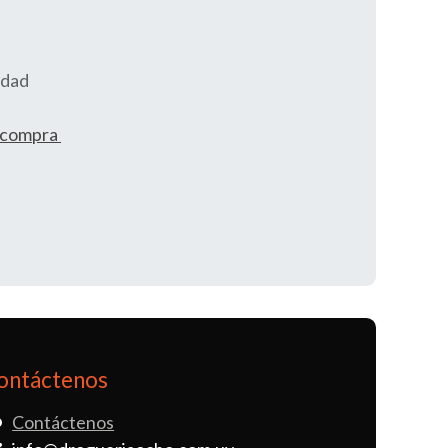
idad
e compra
ontáctenos
Contáctenos