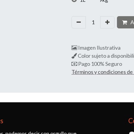
A
Imagen Ilustrativa
Color sujeto a disponibil
Pago 100% Seguro
Términos y condiciones d
os
C
s, podemos decir con orgullo que