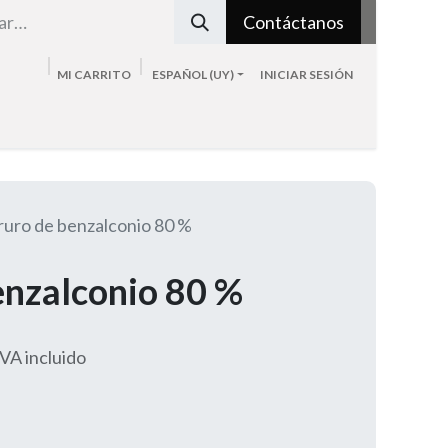
Contáctanos
MI CARRITO
ESPAÑOL (UY)
INICIAR SESIÓN
Tienda
Sobre nosotros
Blog
Contacto
ruro de benzalconio 80 %
enzalconio 80 %
IVA incluido