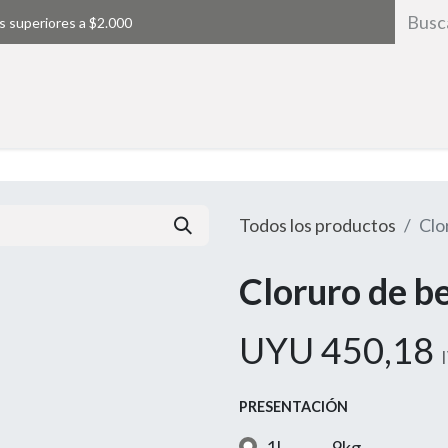
s superiores a $2.000
Inicio
Todos los productos
Clo
Cloruro de b
UYU
450,18
PRESENTACIÓN
1L
9kg