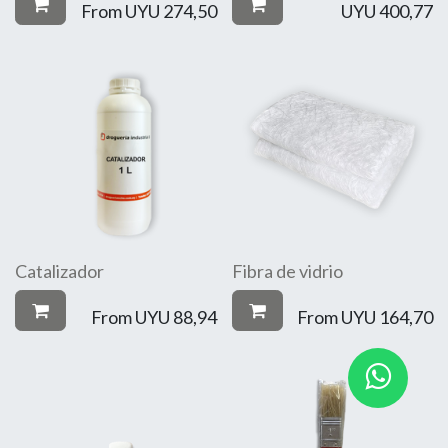
From
UYU
274,50
UYU
400,77
Catalizador
Fibra de vidrio
From
UYU
88,94
From
UYU
164,70