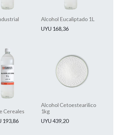
ndustrial
Alcohol Eucaliptado 1L
UYU
168,36
Alcohol Cetoestearilico
e Cereales
1kg
U
193,86
UYU
439,20