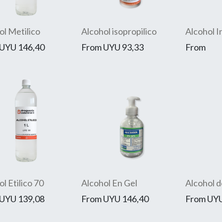
ol Metilico
Alcohol isopropilico
Alcohol I
UYU
146,40
From
UYU
93,33
From
l Etilico 70
Alcohol En Gel
Alcohol d
UYU
139,08
From
UYU
146,40
From
UY