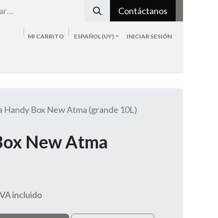
Contáctanos
MI CARRITO
ESPAÑOL (UY)
INICIAR SESIÓN
Tienda
Sobre nosotros
Blog
Contacto
a Handy Box New Atma (grande 10L)
Box New Atma
IVA incluido