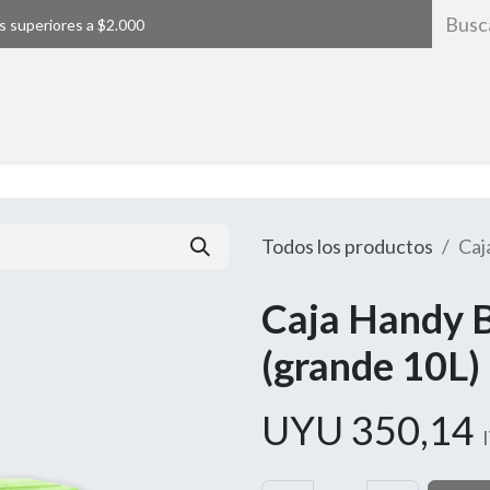
s superiores a $2.000
Inicio
Todos los productos
Caj
Caja Handy 
(grande 10L)
UYU
350,14