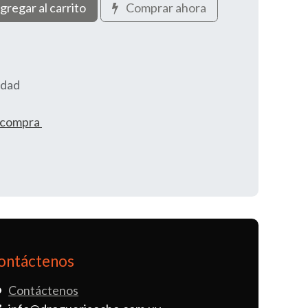
gregar al carrito
Comprar ahora
idad
e compra
ontáctenos
Contáctenos