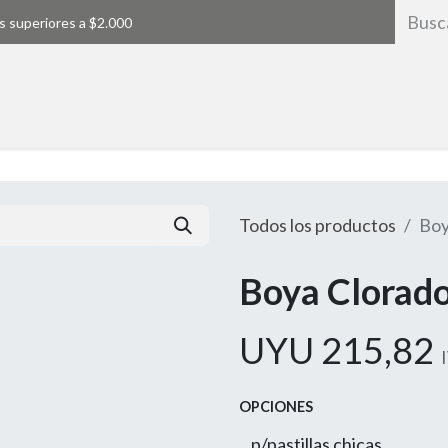
s superiores a $2.000
Inicio
Todos los productos
Boy
Boya Clorado
UYU
215,82
OPCIONES