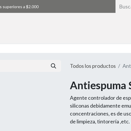
s superiores a $2.000
Inicio
Todos los productos
Ant
Antiespuma 
Agente controlador de es
siliconas debidamente emul
concentraciones, es de uso
de limpieza, tintorería ,etc.