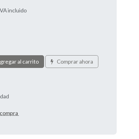
IVA incluido
gregar al carrito
Comprar ahora
idad
e compra