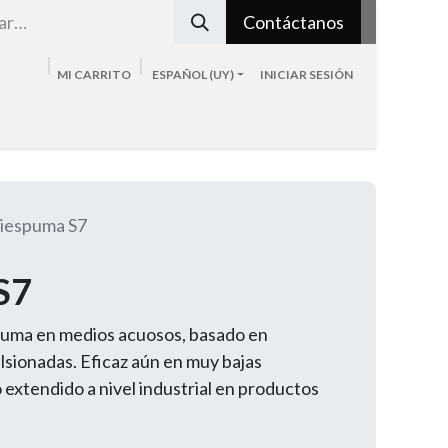
Contáctanos
MI CARRITO
ESPAÑOL (UY)
INICIAR SESIÓN
Tienda
Sobre nosotros
Blog
Contacto
iespuma S7
S7
puma en medios acuosos, basado en
sionadas. Eficaz aún en muy bajas
 extendido a nivel industrial en productos