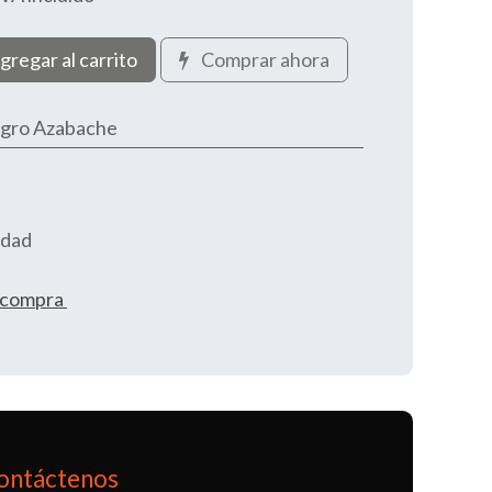
gregar al carrito
Comprar ahora
gro Azabache
idad
e compra
ontáctenos