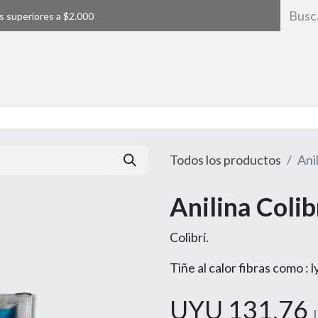
s superiores a $2.000
Inicio
Todos los productos
Ani
Anilina Colib
Colibrí.
Tiñe al calor fibras como : 
UYU
131,76