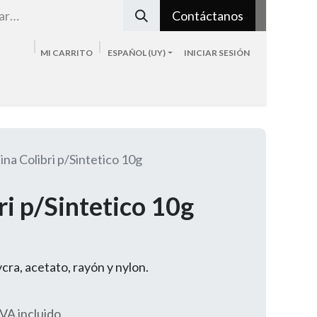
Contáctanos
MI CARRITO
ESPAÑOL (UY)
INICIAR SESIÓN
Tienda
Sobre nosotros
Blog
Contacto
lina Colibri p/Sintetico 10g
ri p/Sintetico 10g
lycra, acetato, rayón y nylon.
IVA incluido