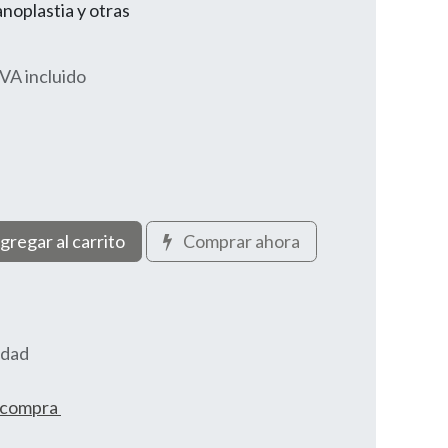
anoplastia y otras
IVA incluido
gregar al carrito
Comprar ahora
idad
e compra