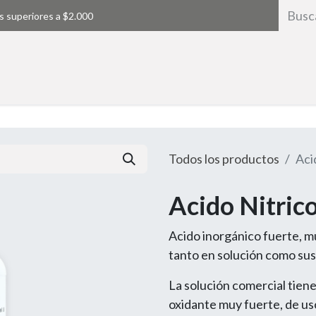
s superiores a $2.000
Inicio
Todos los productos
Aci
Acido Nitric
Acido inorgánico fuerte, mu
tanto en solución como sus
La solución comercial tien
oxidante muy fuerte, de us