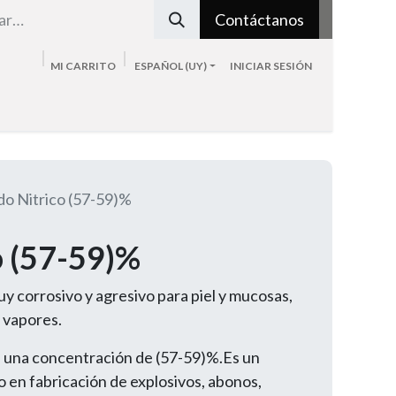
Contáctanos
MI CARRITO
ESPAÑOL (UY)
INICIAR SESIÓN
Tienda
Sobre nosotros
Blog
Contacto
do Nitrico (57-59)%
o (57-59)%
y corrosivo y agresivo para piel y mucosas,
 vapores.
e una concentración de (57-59)%.Es un
o en fabricación de explosivos, abonos,