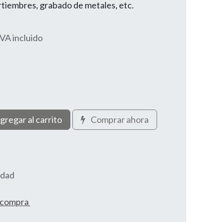
curtiembres, grabado de metales, etc.
IVA incluido
gregar al carrito
Comprar ahora
idad
e compra