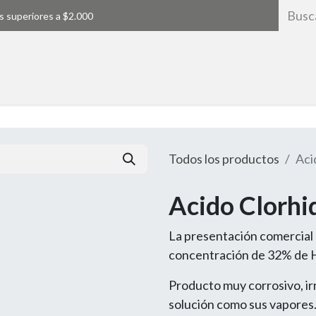
s superiores a $2.000
Inicio
Todos los productos
Aci
Acido Clorhid
La presentación comercial 
concentración de 32% de 
Producto muy corrosivo, irr
solución como sus vapores.