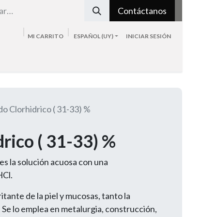
Contáctanos
MI CARRITO
ESPAÑOL (UY)
INICIAR SESIÓN
Tienda
Sobre nosotros
Blog
Contacto
do Clorhidrico ( 31-33) %
rico ( 31-33) %
es la solución acuosa con una
HCl.
itante de la piel y mucosas, tanto la
 Se lo emplea en metalurgia, construcción,