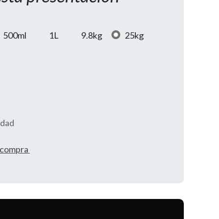
500ml
1L
9.8kg
25kg
idad
e compra