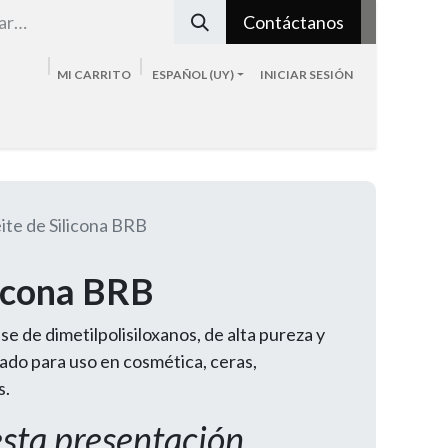
Contáctanos
MI CARRITO
ESPAÑOL (UY)
INICIAR SESIÓN
Tienda
Sobre nosotros
Blog
Contacto
ite de Silicona BRB
licona BRB
se de dimetilpolisiloxanos, de alta pureza y
iado para uso en cosmética, ceras,
s.
esta presentación